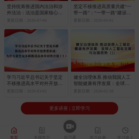
坚持统筹推进国内法治和涉
坚定不移推进高质量共建“一
外法治：法治是国家核心竞
带一路”：“一带一路”建设的
争力的重要内容
内涵与逻辑（1）
更新日期：2026-07-04
更新日期：2026-04-02
学习习近平总书记关于坚定
健全治理体系 推动我国人工
不移推进高水平对外开放重
智能健康有序发展：全球人
要论述：为什么要坚定不移
工智能发展与治理态势（1）
更新日期：2026-03-02
更新日期：2026-02-28
推进高水平对外开放（1）
更多讲座 | 立即学习
自习课
首页
专题学习
学习自测
学习路上